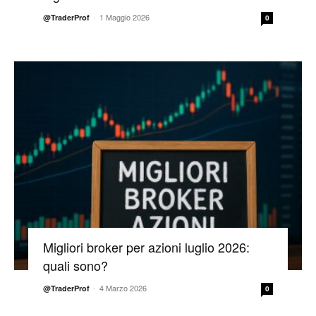
-
1 Maggio 2026
@TraderProf
0
Migliori broker per azioni luglio 2026:
quali sono?
-
4 Marzo 2026
@TraderProf
0