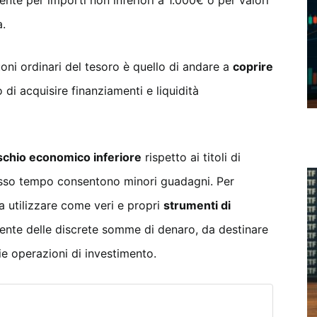
nte per importi non inferiori a 1.000€ o per valori
a.
oni ordinari del tesoro è quello di andare a
coprire
 di acquisire finanziamenti e liquidità
schio economico inferiore
rispetto ai titoli di
esso tempo consentono minori guadagni. Per
 utilizzare come veri e propri
strumenti di
te delle discrete somme di denaro, da destinare
ie operazioni di investimento.