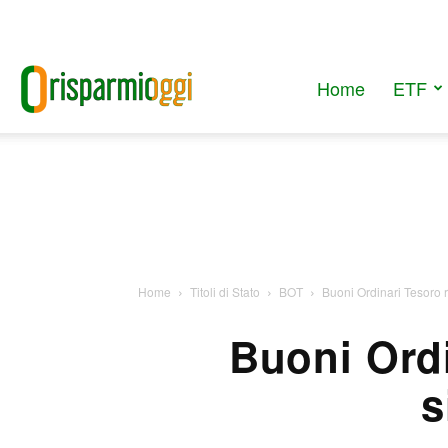
Home
ETF
RisparmiOggi
Home
Titoli di Stato
BOT
Buoni Ordinari Tesoro
Buoni Ord
s