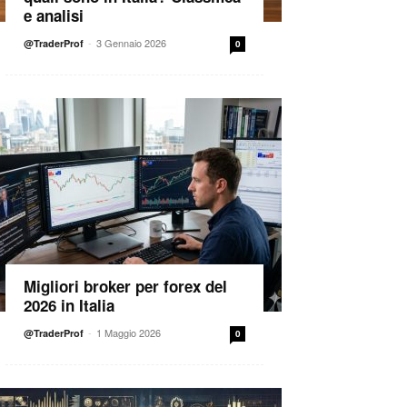
e analisi
-
3 Gennaio 2026
@TraderProf
0
Migliori broker per forex del
2026 in Italia
-
1 Maggio 2026
@TraderProf
0