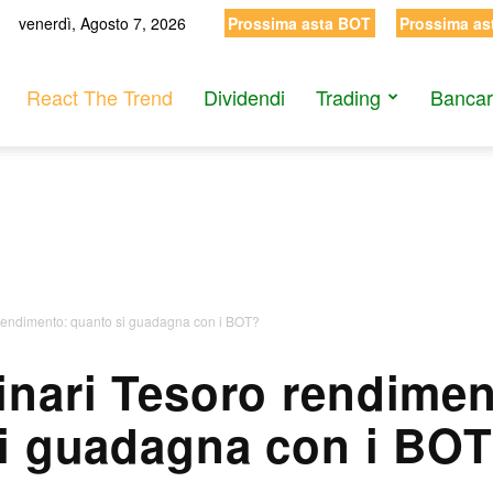
venerdì, Agosto 7, 2026
Prossima asta BOT
Prossima as
React The Trend
Dividendi
Trading
Bancar
 rendimento: quanto si guadagna con i BOT?
inari Tesoro rendimen
i guadagna con i BO