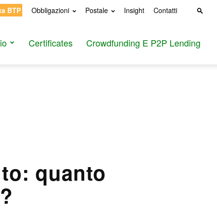
ta BTP
Obbligazioni
Postale
Insight
Contatti
io
Certificates
Crowdfunding E P2P Lending
to: quanto
T?