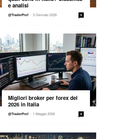
e analisi
-
3 Gennaio 2026
@TraderProf
0
Migliori broker per forex del
2026 in Italia
-
1 Maggio 2026
@TraderProf
0