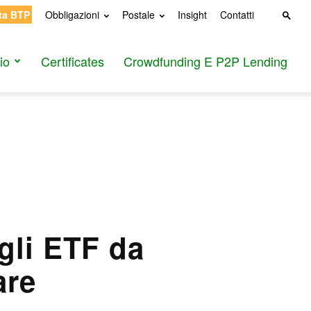
ta BTP
Obbligazioni
Postale
Insight
Contatti
io
Certificates
Crowdfunding E P2P Lending
gli ETF da
are