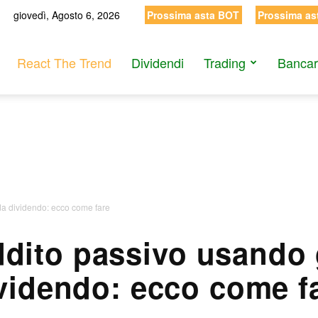
giovedì, Agosto 6, 2026
Prossima asta BOT
Prossima as
React The Trend
Dividendi
Trading
Bancar
da dividendo: ecco come fare
ddito passivo usando 
videndo: ecco come f