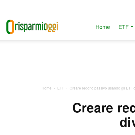
Home
ETF
RisparmiOggi
Home
ETF
Creare reddito passivo usando gli ETF 
Creare re
di