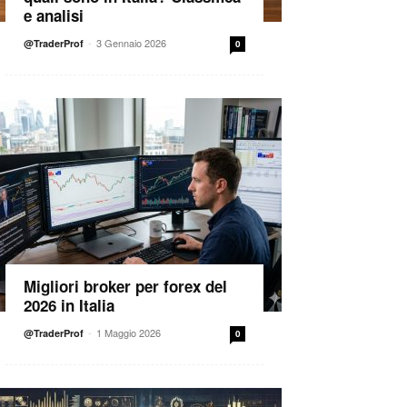
e analisi
-
3 Gennaio 2026
@TraderProf
0
Migliori broker per forex del
2026 in Italia
-
1 Maggio 2026
@TraderProf
0