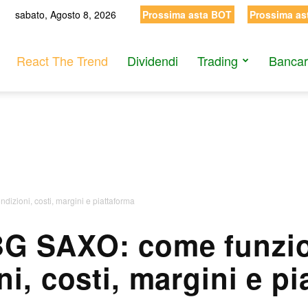
sabato, Agosto 8, 2026
Prossima asta BOT
Prossima as
React The Trend
Dividendi
Trading
Bancar
zioni, costi, margini e piattaforma
G SAXO: come funzi
i, costi, margini e p