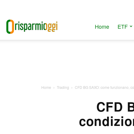
Home
ETF
RisparmiOggi
Home
Trading
CFD BG SAXO: come funzionano, condi
CFD B
condizion