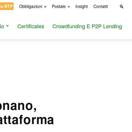
ta BTP
Obbligazioni
Postale
Insight
Contatti
io
Certificates
Crowdfunding E P2P Lending
onano,
iattaforma