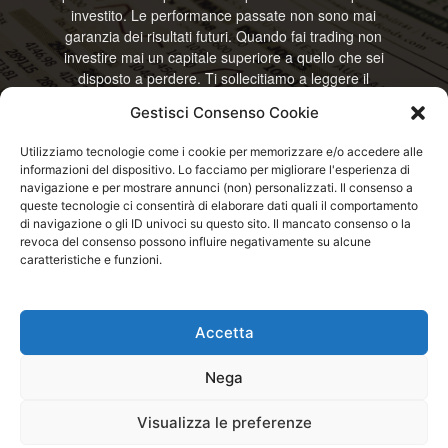
investito. Le performance passate non sono mai
garanzia dei risultati futuri. Quando fai trading non
investire mai un capitale superiore a quello che sei
disposto a perdere. Ti sollecitiamo a leggere il
disclamier e l’avviso sui rischi completo. Il blog
Gestisci Consenso Cookie
RisparmiOggi non offre alcun genere di consulenza
e non si assume la responsabilità sull’utilizzo delle
Utilizziamo tecnologie come i cookie per memorizzare e/o accedere alle
informazioni riportate. Continuando ad accedere o
informazioni del dispositivo. Lo facciamo per migliorare l'esperienza di
a usare questo sito o ogni servizio disponibile
navigazione e per mostrare annunci (non) personalizzati. Il consenso a
questo sito, dichiari di accettare termini e condizioni
queste tecnologie ci consentirà di elaborare dati quali il comportamento
previste. © RisparmiOggi
di navigazione o gli ID univoci su questo sito. Il mancato consenso o la
revoca del consenso possono influire negativamente su alcune
caratteristiche e funzioni.
Contattaci:
info@risparmioggi.it
Accetta
Disclaimer / Avviso sui rischi
Privacy / Cookie Policy
Nega
© 2026 - RisparmiOggi - Tutti i diritti riservati - Consultando i servizi di
Visualizza le preferenze
questo sito si accettano le condizioni previste nel Disclaimer, Cookie e
Privacy - Partita I.V.A.: IT04963320751