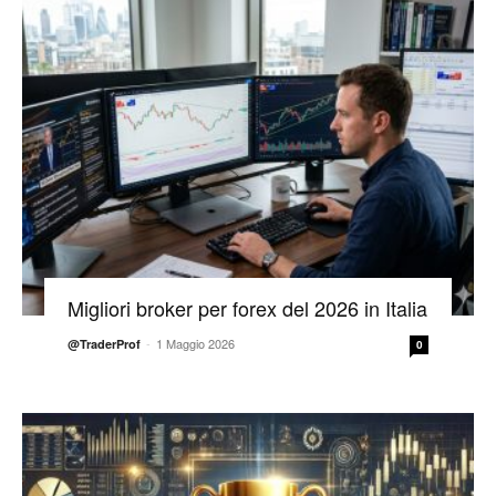
Migliori broker per forex del 2026 in Italia
-
1 Maggio 2026
@TraderProf
0