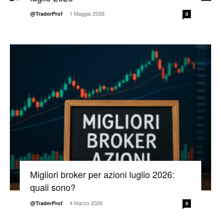
-
1 Maggio 2026
@TraderProf
0
Migliori broker per azioni luglio 2026:
quali sono?
-
4 Marzo 2026
@TraderProf
0