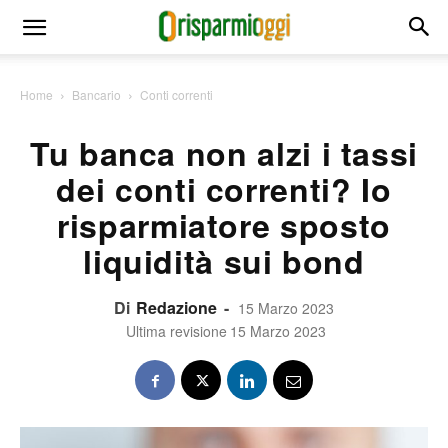
Home
Bancario
Conti correnti
Tu banca non alzi i tassi
dei conti correnti? Io
risparmiatore sposto
liquidità sui bond
Di
Redazione
-
15 Marzo 2023
Ultima revisione
15 Marzo 2023