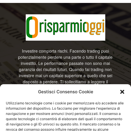
Investire comporta rischi. Facendo trading puoi
potenzialmente perdere una parte o tutto il capitale
investito. Le performance passate non sono mai
garanzia dei risultati futuri. Quando fai trading non
investire mai un capitale superiore a quello che sei
disposto a perdere. Ti sollecitiamo a leggere il
disclamier e l’avviso sui rischi completo. Il blog
Gestisci Consenso Cookie
RisparmiOggi non offre alcun genere di consulenza
e non si assume la responsabilità sull’utilizzo delle
Utilizziamo tecnologie come i cookie per memorizzare e/o accedere alle
informazioni riportate. Continuando ad accedere o
informazioni del dispositivo. Lo facciamo per migliorare l'esperienza di
a usare questo sito o ogni servizio disponibile
navigazione e per mostrare annunci (non) personalizzati. Il consenso a
questo sito, dichiari di accettare termini e condizioni
queste tecnologie ci consentirà di elaborare dati quali il comportamento
previste. © RisparmiOggi
di navigazione o gli ID univoci su questo sito. Il mancato consenso o la
revoca del consenso possono influire negativamente su alcune