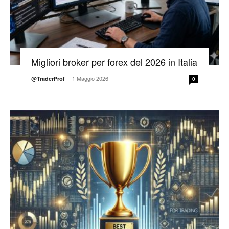
Migliori broker per forex del 2026 in Italia
-
1 Maggio 2026
@TraderProf
0