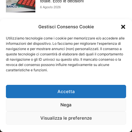
totale. Ecco le decisioni
6 Agosto 2026
Gestisci Consenso Cookie
Utilizziamo tecnologie come i cookie per memorizzare e/o accedere alle
informazioni del dispositivo. Lo facciamo per migliorare l'esperienza di
navigazione e per mostrare annunci (non) personalizzati. Il consenso a
queste tecnologie ci consentirà di elaborare dati quali il comportamento
di navigazione o gli ID univoci su questo sito. Il mancato consenso o la
revoca del consenso possono influire negativamente su alcune
caratteristiche e funzioni.
Investire comporta rischi. Facendo trading puoi
potenzialmente perdere una parte o tutto il capitale
investito. Le performance passate non sono mai
Accetta
garanzia dei risultati futuri. Quando fai trading non
investire mai un capitale superiore a quello che sei
Nega
disposto a perdere. Ti sollecitiamo a leggere il
disclamier e l’avviso sui rischi completo. Il blog
Visualizza le preferenze
RisparmiOggi non offre alcun genere di consulenza
e non si assume la responsabilità sull’utilizzo delle