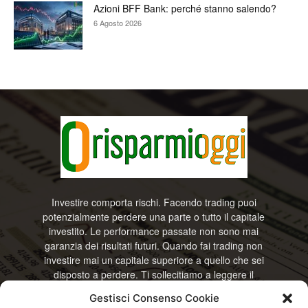
Azioni BFF Bank: perché stanno salendo?
6 Agosto 2026
Investire comporta rischi. Facendo trading puoi
potenzialmente perdere una parte o tutto il capitale
investito. Le performance passate non sono mai
garanzia dei risultati futuri. Quando fai trading non
investire mai un capitale superiore a quello che sei
disposto a perdere. Ti sollecitiamo a leggere il
disclamier e l’avviso sui rischi completo. Il blog
Gestisci Consenso Cookie
RisparmiOggi non offre alcun genere di consulenza