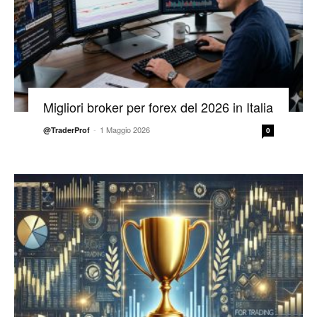
Migliori broker per forex del 2026 in Italia
-
1 Maggio 2026
@TraderProf
0