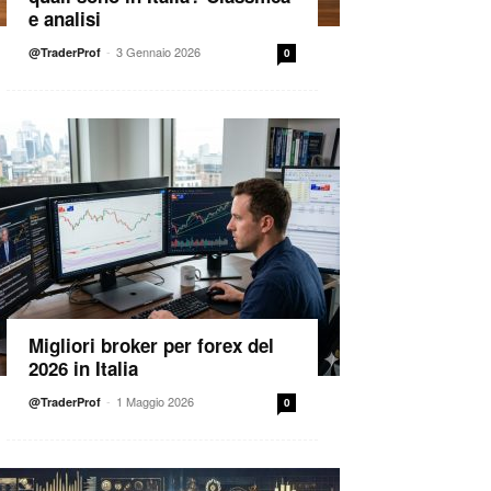
e analisi
-
3 Gennaio 2026
@TraderProf
0
Migliori broker per forex del
2026 in Italia
-
1 Maggio 2026
@TraderProf
0