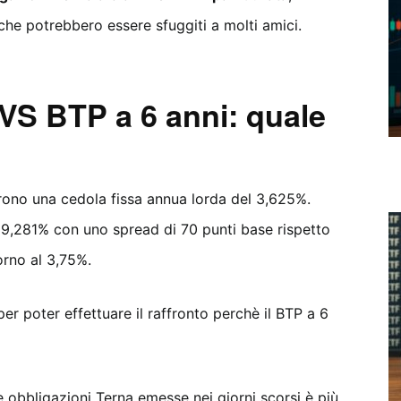
che potrebbero essere sfuggiti a molti amici.
VS BTP a 6 anni: quale
rono una cedola fissa annua lorda del 3,625%.
99,281% con uno spread di 70 punti base rispetto
rno al 3,75%.
er poter effettuare il raffronto perchè il BTP a 6
 obbligazioni Terna emesse nei giorni scorsi è più