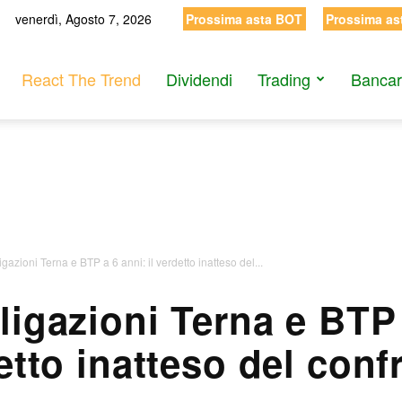
venerdì, Agosto 7, 2026
Prossima asta BOT
Prossima as
React The Trend
Dividendi
Trading
Bancar
azioni Terna e BTP a 6 anni: il verdetto inatteso del...
igazioni Terna e BTP a
etto inatteso del conf