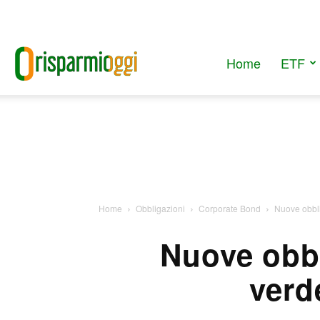
Home
ETF
RisparmiOggi
Home
Obbligazioni
Corporate Bond
Nuove obblig
Nuove obbl
verd