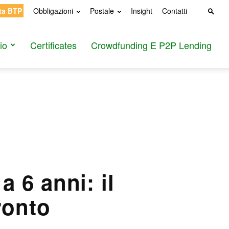
ta BTP
Obbligazioni
Postale
Insight
Contatti
io
Certificates
Crowdfunding E P2P Lending
 6 anni: il
ronto