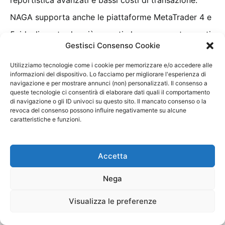
NAGA supporta anche le piattaforme MetaTrader 4 e
5, ideali per trader più esperti che cercano strumenti
Gestisci Consenso Cookie
di analisi avanzati e automazione.
Utilizziamo tecnologie come i cookie per memorizzare e/o accedere alle
informazioni del dispositivo. Lo facciamo per migliorare l'esperienza di
Per garantire sicurezza e conformità, NAGA è
navigazione e per mostrare annunci (non) personalizzati. Il consenso a
queste tecnologie ci consentirà di elaborare dati quali il comportamento
regolamentato dall’Autorità per i Servizi Finanziari
di navigazione o gli ID univoci su questo sito. Il mancato consenso o la
revoca del consenso possono influire negativamente su alcune
delle Seychelles (FSA) e dalla CySEC, e i fondi dei
caratteristiche e funzioni.
clienti sono segregati in conti separati. Inoltre, NAGA
offre un servizio clienti in 14 lingue e una vasta
Accetta
gamma di risorse educative, inclusi webinar ed
Nega
eBook, per aiutare i trader a migliorare le loro
Avviso di rischio
– Il 50 – 75% dei conti degli investitori al dettaglio perde denaro
competenze.
Visualizza le preferenze
durante il trading di CFD con questi fornitori. Valuta se puoi permetterti di correre
questo alto rischio di perdere il tuo denaro.