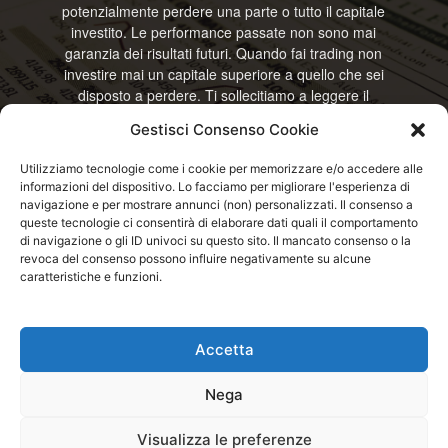
potenzialmente perdere una parte o tutto il capitale
investito. Le performance passate non sono mai
garanzia dei risultati futuri. Quando fai trading non
investire mai un capitale superiore a quello che sei
disposto a perdere. Ti sollecitiamo a leggere il
disclamier e l’avviso sui rischi completo. Il blog
Gestisci Consenso Cookie
RisparmiOggi non offre alcun genere di consulenza
e non si assume la responsabilità sull’utilizzo delle
Utilizziamo tecnologie come i cookie per memorizzare e/o accedere alle
informazioni riportate. Continuando ad accedere o
informazioni del dispositivo. Lo facciamo per migliorare l'esperienza di
a usare questo sito o ogni servizio disponibile
navigazione e per mostrare annunci (non) personalizzati. Il consenso a
questo sito, dichiari di accettare termini e condizioni
queste tecnologie ci consentirà di elaborare dati quali il comportamento
previste. © RisparmiOggi
di navigazione o gli ID univoci su questo sito. Il mancato consenso o la
revoca del consenso possono influire negativamente su alcune
caratteristiche e funzioni.
Contattaci:
info@risparmioggi.it
Accetta
Disclaimer / Avviso sui rischi
Privacy / Cookie Policy
Nega
© 2026 - RisparmiOggi - Tutti i diritti riservati - Consultando i servizi di
Visualizza le preferenze
questo sito si accettano le condizioni previste nel Disclaimer, Cookie e