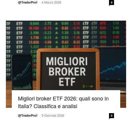
-
4 Marzo 2026
@TraderProf
0
Migliori broker ETF 2026: quali sono in
Italia? Classifica e analisi
-
3 Gennaio 2026
@TraderProf
0