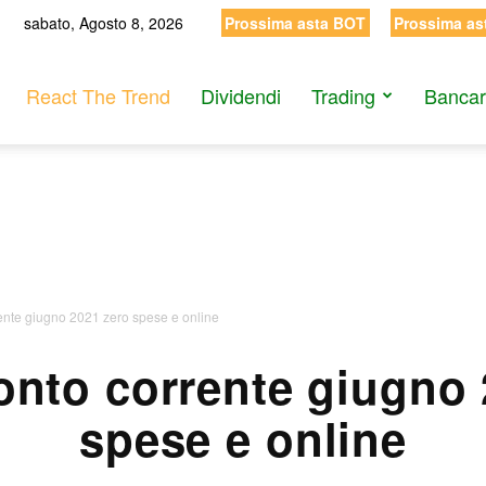
sabato, Agosto 8, 2026
Prossima asta BOT
Prossima as
React The Trend
Dividendi
Trading
Bancar
rente giugno 2021 zero spese e online
onto corrente giugno
spese e online