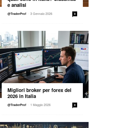
e analisi
-
3 Gennaio 2026
@TraderProf
0
Migliori broker per forex del
2026 in Italia
-
1 Maggio 2026
@TraderProf
0