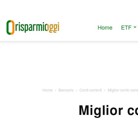
Home
ETF
RisparmiOggi
Home
Bancario
Conti correnti
Miglior conto cor
Miglior c