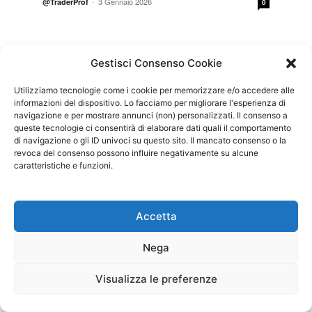
-
3 Gennaio 2026
@TraderProf
0
Gestisci Consenso Cookie
Utilizziamo tecnologie come i cookie per memorizzare e/o accedere alle
informazioni del dispositivo. Lo facciamo per migliorare l'esperienza di
navigazione e per mostrare annunci (non) personalizzati. Il consenso a
queste tecnologie ci consentirà di elaborare dati quali il comportamento
di navigazione o gli ID univoci su questo sito. Il mancato consenso o la
revoca del consenso possono influire negativamente su alcune
caratteristiche e funzioni.
Accetta
Migliori broker per forex del 2026 in Italia
Nega
-
1 Maggio 2026
@TraderProf
0
Visualizza le preferenze