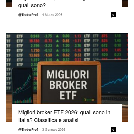
quali sono?
-
4 Marzo 2026
@TraderProf
0
Migliori broker ETF 2026: quali sono in
Italia? Classifica e analisi
-
3 Gennaio 2026
@TraderProf
0