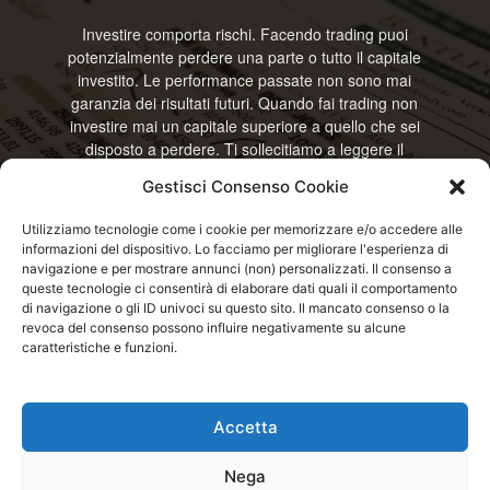
Investire comporta rischi. Facendo trading puoi
potenzialmente perdere una parte o tutto il capitale
investito. Le performance passate non sono mai
garanzia dei risultati futuri. Quando fai trading non
investire mai un capitale superiore a quello che sei
disposto a perdere. Ti sollecitiamo a leggere il
disclamier e l’avviso sui rischi completo. Il blog
Gestisci Consenso Cookie
RisparmiOggi non offre alcun genere di consulenza
e non si assume la responsabilità sull’utilizzo delle
Utilizziamo tecnologie come i cookie per memorizzare e/o accedere alle
informazioni riportate. Continuando ad accedere o
informazioni del dispositivo. Lo facciamo per migliorare l'esperienza di
a usare questo sito o ogni servizio disponibile
navigazione e per mostrare annunci (non) personalizzati. Il consenso a
questo sito, dichiari di accettare termini e condizioni
queste tecnologie ci consentirà di elaborare dati quali il comportamento
previste. © RisparmiOggi
di navigazione o gli ID univoci su questo sito. Il mancato consenso o la
revoca del consenso possono influire negativamente su alcune
caratteristiche e funzioni.
Contattaci:
info@risparmioggi.it
Accetta
Disclaimer / Avviso sui rischi
Privacy / Cookie Policy
Nega