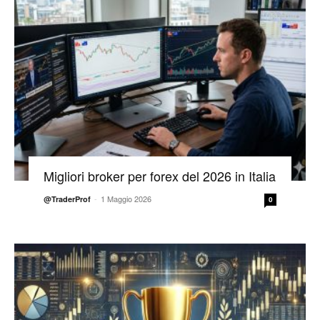
Migliori broker per forex del 2026 in Italia
-
1 Maggio 2026
@TraderProf
0