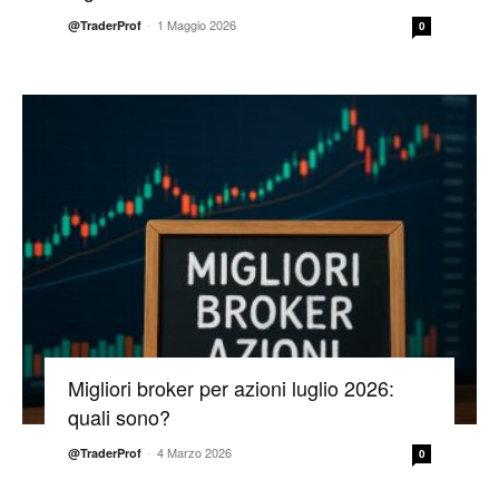
-
1 Maggio 2026
@TraderProf
0
Migliori broker per azioni luglio 2026:
quali sono?
-
4 Marzo 2026
@TraderProf
0