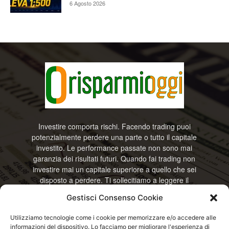
6 Agosto 2026
Investire comporta rischi. Facendo trading puoi
potenzialmente perdere una parte o tutto il capitale
investito. Le performance passate non sono mai
garanzia dei risultati futuri. Quando fai trading non
investire mai un capitale superiore a quello che sei
disposto a perdere. Ti sollecitiamo a leggere il
disclamier e l’avviso sui rischi completo. Il blog
Gestisci Consenso Cookie
RisparmiOggi non offre alcun genere di consulenza
e non si assume la responsabilità sull’utilizzo delle
Utilizziamo tecnologie come i cookie per memorizzare e/o accedere alle
informazioni riportate. Continuando ad accedere o
informazioni del dispositivo. Lo facciamo per migliorare l'esperienza di