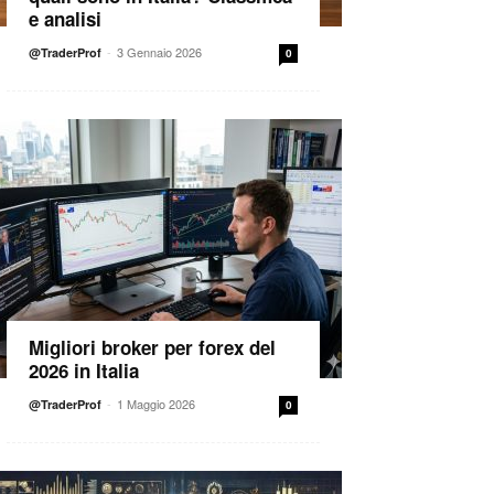
e analisi
-
3 Gennaio 2026
@TraderProf
0
Migliori broker per forex del
2026 in Italia
-
1 Maggio 2026
@TraderProf
0