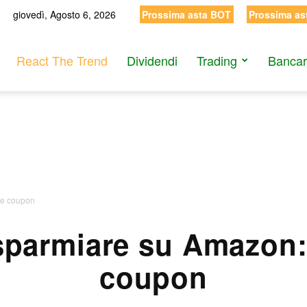
giovedì, Agosto 6, 2026
Prossima asta BOT
Prossima as
React The Trend
Dividendi
Trading
Bancar
 e coupon
sparmiare su Amazon: 
coupon