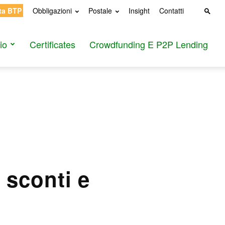
ta BTP
Obbligazioni
Postale
Insight
Contatti
io
Certificates
Crowdfunding E P2P Lending
sconti e