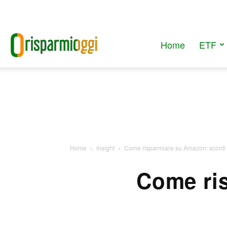
Home
ETF
RisparmiOggi
Home
Insight
Come risparmiare su Amazon: sconti
Come ri