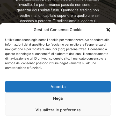
investito. Le performance passate non sono mai
garanzia dei risultati futuri. Quando fai trading non
investire mai un capitale superiore a quello che sei
disposto a perdere. Ti sollecitiamo a leggere il
disclamier e l’avviso sui rischi completo. Il blog
Gestisci Consenso Cookie
RisparmiOggi non offre alcun genere di consulenza
e non si assume la responsabilità sull’utilizzo delle
Utilizziamo tecnologie come i cookie per memorizzare e/o accedere alle
informazioni riportate. Continuando ad accedere o
informazioni del dispositivo. Lo facciamo per migliorare l'esperienza di
a usare questo sito o ogni servizio disponibile
navigazione e per mostrare annunci (non) personalizzati. Il consenso a
questo sito, dichiari di accettare termini e condizioni
queste tecnologie ci consentirà di elaborare dati quali il comportamento
previste. © RisparmiOggi
di navigazione o gli ID univoci su questo sito. Il mancato consenso o la
revoca del consenso possono influire negativamente su alcune
caratteristiche e funzioni.
Contattaci:
info@risparmioggi.it
Accetta
Disclaimer / Avviso sui rischi
Privacy / Cookie Policy
Nega
© 2026 - RisparmiOggi - Tutti i diritti riservati - Consultando i servizi di
Visualizza le preferenze
questo sito si accettano le condizioni previste nel Disclaimer, Cookie e
Privacy - Partita I.V.A.: IT04963320751