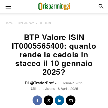
Home
Titoli di Stato
BTP retail
BTP Valore ISIN
IT0005565400: quanto
rende la cedola in
stacco il 10 gennaio
2025?
Di
@TraderProf
-
3 Gennaio 2025
Ultima revisione
18 Aprile 2025