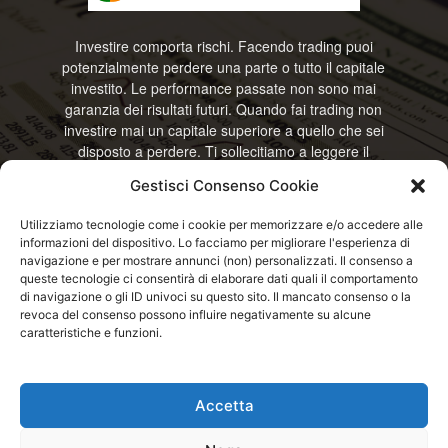
Investire comporta rischi. Facendo trading puoi
potenzialmente perdere una parte o tutto il capitale
investito. Le performance passate non sono mai
garanzia dei risultati futuri. Quando fai trading non
investire mai un capitale superiore a quello che sei
disposto a perdere. Ti sollecitiamo a leggere il
disclamier e l’avviso sui rischi completo. Il blog
Gestisci Consenso Cookie
RisparmiOggi non offre alcun genere di consulenza
e non si assume la responsabilità sull’utilizzo delle
Utilizziamo tecnologie come i cookie per memorizzare e/o accedere alle
informazioni riportate. Continuando ad accedere o
informazioni del dispositivo. Lo facciamo per migliorare l'esperienza di
a usare questo sito o ogni servizio disponibile
navigazione e per mostrare annunci (non) personalizzati. Il consenso a
questo sito, dichiari di accettare termini e condizioni
queste tecnologie ci consentirà di elaborare dati quali il comportamento
previste. © RisparmiOggi
di navigazione o gli ID univoci su questo sito. Il mancato consenso o la
revoca del consenso possono influire negativamente su alcune
caratteristiche e funzioni.
Contattaci:
info@risparmioggi.it
Accetta
Disclaimer / Avviso sui rischi
Privacy / Cookie Policy