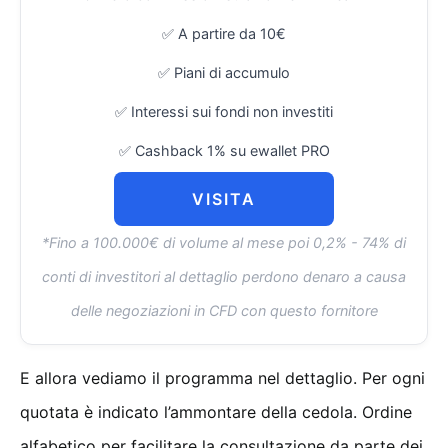
✅ A partire da 10€
✅ Piani di accumulo
✅ Interessi sui fondi non investiti
✅ Cashback 1% su ewallet PRO
VISITA
*Fino a 100.000€ di volume al mese poi 0,2% - 74% di
conti di investitori al dettaglio perdono denaro a causa
delle negoziazioni in CFD con questo fornitore
E allora vediamo il programma nel dettaglio. Per ogni
quotata è indicato l’ammontare della cedola. Ordine
alfabetico per facilitare la consultazione da parte dei