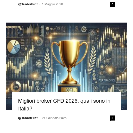
-
1 Maggio 2026
@TraderProf
0
Migliori broker CFD 2026: quali sono in
Italia?
-
21 Gennaio 2025
@TraderProf
0