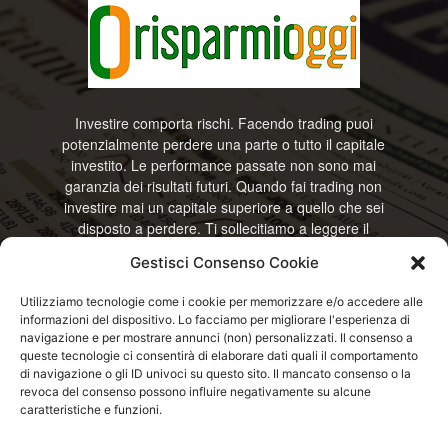
Investire comporta rischi. Facendo trading puoi
potenzialmente perdere una parte o tutto il capitale
investito. Le performance passate non sono mai
garanzia dei risultati futuri. Quando fai trading non
investire mai un capitale superiore a quello che sei
disposto a perdere. Ti sollecitiamo a leggere il
disclamier e l’avviso sui rischi completo. Il blog
Gestisci Consenso Cookie
RisparmiOggi non offre alcun genere di consulenza
e non si assume la responsabilità sull’utilizzo delle
Utilizziamo tecnologie come i cookie per memorizzare e/o accedere alle
informazioni riportate. Continuando ad accedere o
informazioni del dispositivo. Lo facciamo per migliorare l'esperienza di
a usare questo sito o ogni servizio disponibile
navigazione e per mostrare annunci (non) personalizzati. Il consenso a
questo sito, dichiari di accettare termini e condizioni
queste tecnologie ci consentirà di elaborare dati quali il comportamento
previste. © RisparmiOggi
di navigazione o gli ID univoci su questo sito. Il mancato consenso o la
revoca del consenso possono influire negativamente su alcune
caratteristiche e funzioni.
Contattaci:
info@risparmioggi.it