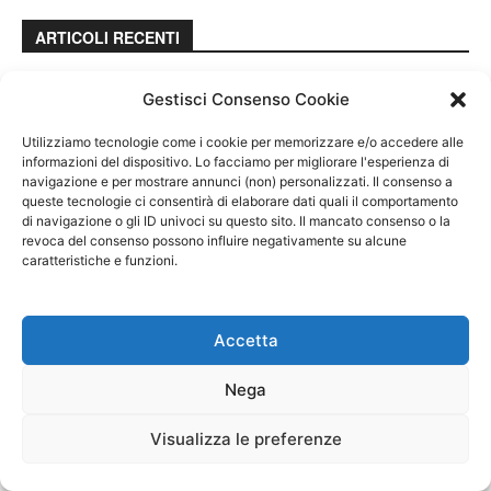
ARTICOLI RECENTI
Perché le azioni Stellantis stanno calando in
Gestisci Consenso Cookie
borsa
7 Agosto 2026
Utilizziamo tecnologie come i cookie per memorizzare e/o accedere alle
informazioni del dispositivo. Lo facciamo per migliorare l'esperienza di
navigazione e per mostrare annunci (non) personalizzati. Il consenso a
Azioni Tenaris: ci sarà rimbalzo dopo il crollo
queste tecnologie ci consentirà di elaborare dati quali il comportamento
di ieri?
di navigazione o gli ID univoci su questo sito. Il mancato consenso o la
revoca del consenso possono influire negativamente su alcune
7 Agosto 2026
caratteristiche e funzioni.
Broker forex con leva 1:500: come funzionano
e come valutarli
Accetta
6 Agosto 2026
Nega
Azioni BFF Bank: perché stanno salendo?
6 Agosto 2026
Visualizza le preferenze