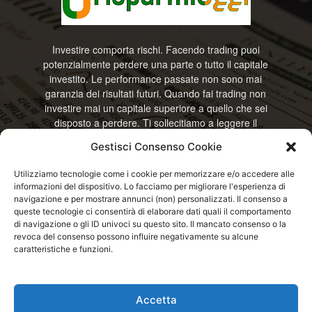
Investire comporta rischi. Facendo trading puoi
potenzialmente perdere una parte o tutto il capitale
investito. Le performance passate non sono mai
garanzia dei risultati futuri. Quando fai trading non
investire mai un capitale superiore a quello che sei
disposto a perdere. Ti sollecitiamo a leggere il
disclamier e l’avviso sui rischi completo. Il blog
Gestisci Consenso Cookie
RisparmiOggi non offre alcun genere di consulenza
e non si assume la responsabilità sull’utilizzo delle
Utilizziamo tecnologie come i cookie per memorizzare e/o accedere alle
informazioni riportate. Continuando ad accedere o
informazioni del dispositivo. Lo facciamo per migliorare l'esperienza di
a usare questo sito o ogni servizio disponibile
navigazione e per mostrare annunci (non) personalizzati. Il consenso a
questo sito, dichiari di accettare termini e condizioni
queste tecnologie ci consentirà di elaborare dati quali il comportamento
previste. © RisparmiOggi
di navigazione o gli ID univoci su questo sito. Il mancato consenso o la
revoca del consenso possono influire negativamente su alcune
caratteristiche e funzioni.
Contattaci:
info@risparmioggi.it
Accetta