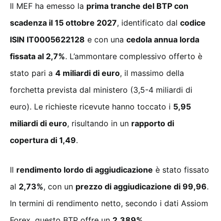
Il MEF ha emesso la
prima tranche del BTP con
scadenza il 15 ottobre 2027
, identificato dal
codice
ISIN IT0005622128
e con una
cedola annua lorda
fissata al 2,7%
. L’ammontare complessivo offerto è
stato pari a
4 miliardi di euro
, il massimo della
forchetta prevista dal ministero (3,5-4 miliardi di
euro). Le richieste ricevute hanno toccato i
5,95
miliardi di euro
, risultando in un
rapporto di
copertura di 1,49
.
Il
rendimento lordo di aggiudicazione
è stato fissato
al
2,73%
, con un
prezzo di aggiudicazione di 99,96
.
In termini di rendimento netto, secondo i dati Assiom
Forex, questo BTP offre un
2,389%
.