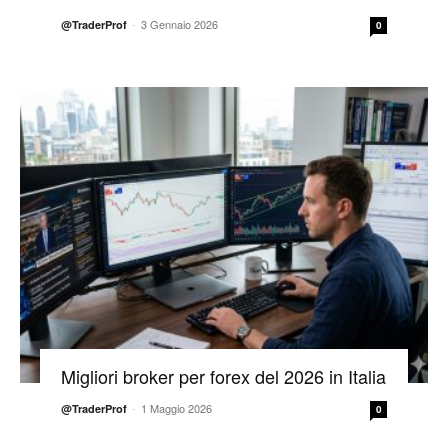
-
3 Gennaio 2026
@TraderProf
0
Migliori broker per forex del 2026 in Italia
-
1 Maggio 2026
@TraderProf
0