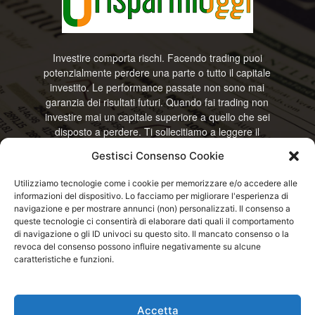
Investire comporta rischi. Facendo trading puoi
potenzialmente perdere una parte o tutto il capitale
investito. Le performance passate non sono mai
garanzia dei risultati futuri. Quando fai trading non
investire mai un capitale superiore a quello che sei
disposto a perdere. Ti sollecitiamo a leggere il
disclamier e l’avviso sui rischi completo. Il blog
Gestisci Consenso Cookie
RisparmiOggi non offre alcun genere di consulenza
e non si assume la responsabilità sull’utilizzo delle
Utilizziamo tecnologie come i cookie per memorizzare e/o accedere alle
informazioni riportate. Continuando ad accedere o
informazioni del dispositivo. Lo facciamo per migliorare l'esperienza di
a usare questo sito o ogni servizio disponibile
navigazione e per mostrare annunci (non) personalizzati. Il consenso a
questo sito, dichiari di accettare termini e condizioni
queste tecnologie ci consentirà di elaborare dati quali il comportamento
previste. © RisparmiOggi
di navigazione o gli ID univoci su questo sito. Il mancato consenso o la
revoca del consenso possono influire negativamente su alcune
caratteristiche e funzioni.
Contattaci:
info@risparmioggi.it
Accetta