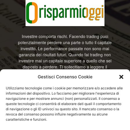
Investire comporta rischi. Facendo trading puoi
potenzialmente perdere una parte o tutto il capitale
investito. Le performance passate non sono mai
garanzia dei risultati futuri. Quando fai trading non
investire mai un capitale superiore a quello che sei
disposto a perdere. Ti sollecitiamo a leggere il
disclamier e l’avviso sui rischi completo. Il blog
Gestisci Consenso Cookie
RisparmiOggi non offre alcun genere di consulenza
e non si assume la responsabilità sull’utilizzo delle
Utilizziamo tecnologie come i cookie per memorizzare e/o accedere alle
informazioni riportate. Continuando ad accedere o
informazioni del dispositivo. Lo facciamo per migliorare l'esperienza di
a usare questo sito o ogni servizio disponibile
navigazione e per mostrare annunci (non) personalizzati. Il consenso a
questo sito, dichiari di accettare termini e condizioni
queste tecnologie ci consentirà di elaborare dati quali il comportamento
previste. © RisparmiOggi
di navigazione o gli ID univoci su questo sito. Il mancato consenso o la
revoca del consenso possono influire negativamente su alcune
caratteristiche e funzioni.
Contattaci:
info@risparmioggi.it