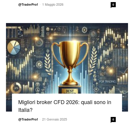
-
1 Maggio 2026
@TraderProf
0
Migliori broker CFD 2026: quali sono in
Italia?
-
21 Gennaio 2025
@TraderProf
0