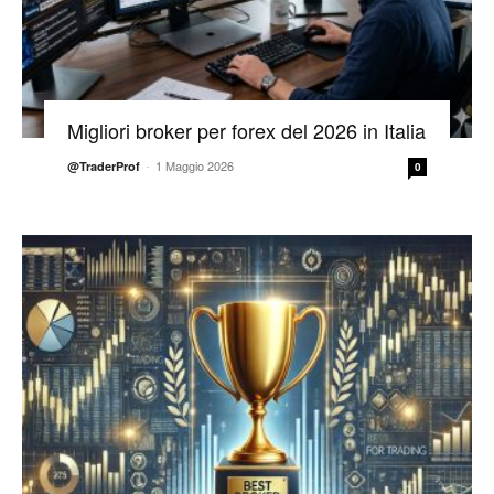
Migliori broker per forex del 2026 in Italia
-
1 Maggio 2026
@TraderProf
0