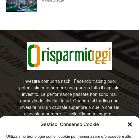
6 Agosto 2026
Investire comporta rischi. Facendo trading puoi
potenzialmente perdere una parte o tutto il capitale
investito. Le performance passate non sono mai
garanzia dei risultati futuri. Quando fai trading non
investire mai un capitale superiore a quello che sei
disposto a perdere. Ti sollecitiamo a leggere il
disclamier e l’avviso sui rischi completo. Il blog
Gestisci Consenso Cookie
RisparmiOggi non offre alcun genere di consulenza
e non si assume la responsabilità sull’utilizzo delle
Utilizziamo tecnologie come i cookie per memorizzare e/o accedere alle