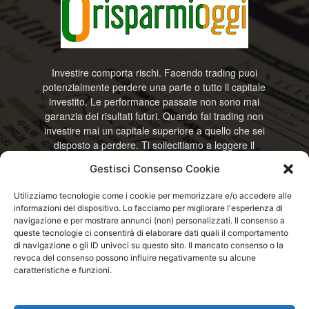
Investire comporta rischi. Facendo trading puoi
potenzialmente perdere una parte o tutto il capitale
investito. Le performance passate non sono mai
garanzia dei risultati futuri. Quando fai trading non
investire mai un capitale superiore a quello che sei
disposto a perdere. Ti sollecitiamo a leggere il
disclamier e l’avviso sui rischi completo. Il blog
Gestisci Consenso Cookie
RisparmiOggi non offre alcun genere di consulenza
e non si assume la responsabilità sull’utilizzo delle
Utilizziamo tecnologie come i cookie per memorizzare e/o accedere alle
informazioni riportate. Continuando ad accedere o
informazioni del dispositivo. Lo facciamo per migliorare l'esperienza di
a usare questo sito o ogni servizio disponibile
navigazione e per mostrare annunci (non) personalizzati. Il consenso a
questo sito, dichiari di accettare termini e condizioni
queste tecnologie ci consentirà di elaborare dati quali il comportamento
previste. © RisparmiOggi
di navigazione o gli ID univoci su questo sito. Il mancato consenso o la
revoca del consenso possono influire negativamente su alcune
caratteristiche e funzioni.
Contattaci:
info@risparmioggi.it