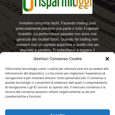
Investire comporta rischi. Facendo trading puoi
potenzialmente perdere una parte o tutto il capitale
investito. Le performance passate non sono mai
garanzia dei risultati futuri. Quando fai trading non
investire mai un capitale superiore a quello che sei
disposto a perdere. Ti sollecitiamo a leggere il
disclamier e l’avviso sui rischi completo. Il blog
Gestisci Consenso Cookie
RisparmiOggi non offre alcun genere di consulenza
e non si assume la responsabilità sull’utilizzo delle
Utilizziamo tecnologie come i cookie per memorizzare e/o accedere alle
informazioni riportate. Continuando ad accedere o
informazioni del dispositivo. Lo facciamo per migliorare l'esperienza di
a usare questo sito o ogni servizio disponibile
navigazione e per mostrare annunci (non) personalizzati. Il consenso a
questo sito, dichiari di accettare termini e condizioni
queste tecnologie ci consentirà di elaborare dati quali il comportamento
previste. © RisparmiOggi
di navigazione o gli ID univoci su questo sito. Il mancato consenso o la
revoca del consenso possono influire negativamente su alcune
caratteristiche e funzioni.
Contattaci:
info@risparmioggi.it