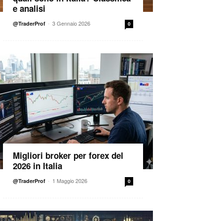
e analisi
-
3 Gennaio 2026
@TraderProf
0
Migliori broker per forex del
2026 in Italia
-
1 Maggio 2026
@TraderProf
0