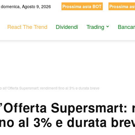
domenica, Agosto 9, 2026
Prossima asta BOT
Prossima as
React The Trend
Dividendi
Trading
Bancar
o all’Offerta Supersmart: rendimenti fino al 3% e durata breve
l’Offerta Supersmart: 
ino al 3% e durata bre