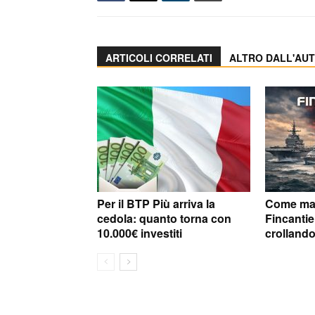
ARTICOLI CORRELATI
ALTRO DALL'AU
Per il BTP Più arriva la
Come mai 
cedola: quanto torna con
Fincantie
10.000€ investiti
crolland