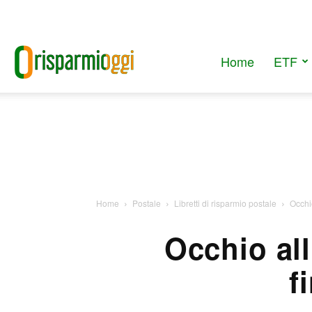
Home
ETF
RisparmiOggi
Home
Postale
Libretti di risparmio postale
Occhi
Occhio al
f