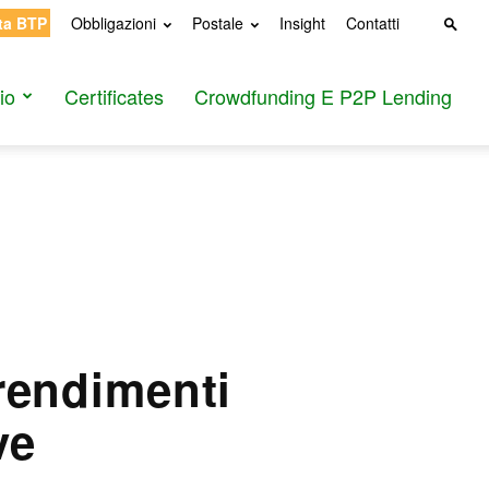
ta BTP
Obbligazioni
Postale
Insight
Contatti
io
Certificates
Crowdfunding E P2P Lending
rendimenti
ve