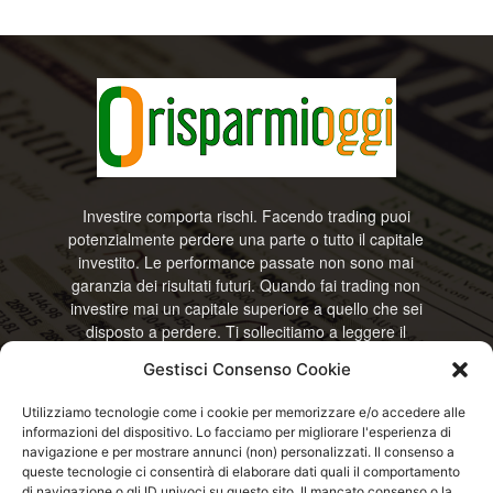
Investire comporta rischi. Facendo trading puoi
potenzialmente perdere una parte o tutto il capitale
investito. Le performance passate non sono mai
garanzia dei risultati futuri. Quando fai trading non
investire mai un capitale superiore a quello che sei
disposto a perdere. Ti sollecitiamo a leggere il
disclamier e l’avviso sui rischi completo. Il blog
Gestisci Consenso Cookie
RisparmiOggi non offre alcun genere di consulenza
e non si assume la responsabilità sull’utilizzo delle
Utilizziamo tecnologie come i cookie per memorizzare e/o accedere alle
informazioni riportate. Continuando ad accedere o
informazioni del dispositivo. Lo facciamo per migliorare l'esperienza di
a usare questo sito o ogni servizio disponibile
navigazione e per mostrare annunci (non) personalizzati. Il consenso a
questo sito, dichiari di accettare termini e condizioni
queste tecnologie ci consentirà di elaborare dati quali il comportamento
previste. © RisparmiOggi
di navigazione o gli ID univoci su questo sito. Il mancato consenso o la