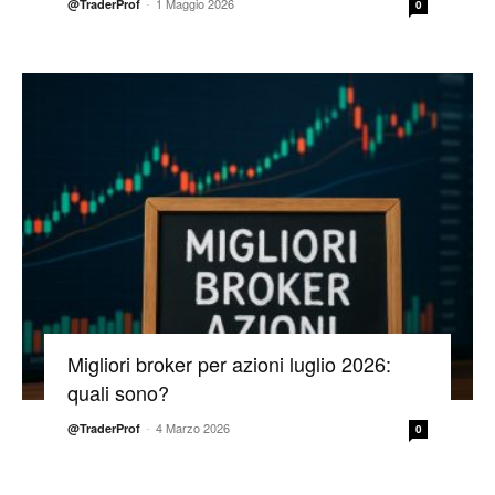
-
1 Maggio 2026
@TraderProf
0
Migliori broker per azioni luglio 2026:
quali sono?
-
4 Marzo 2026
@TraderProf
0