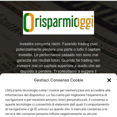
Investire comporta rischi. Facendo trading puoi
potenzialmente perdere una parte o tutto il capitale
investito. Le performance passate non sono mai
garanzia dei risultati futuri. Quando fai trading non
investire mai un capitale superiore a quello che sei
disposto a perdere. Ti sollecitiamo a leggere il
disclamier e l’avviso sui rischi completo. Il blog
Gestisci Consenso Cookie
RisparmiOggi non offre alcun genere di consulenza
e non si assume la responsabilità sull’utilizzo delle
Utilizziamo tecnologie come i cookie per memorizzare e/o accedere alle
informazioni riportate. Continuando ad accedere o
informazioni del dispositivo. Lo facciamo per migliorare l'esperienza di
a usare questo sito o ogni servizio disponibile
navigazione e per mostrare annunci (non) personalizzati. Il consenso a
questo sito, dichiari di accettare termini e condizioni
queste tecnologie ci consentirà di elaborare dati quali il comportamento
previste. © RisparmiOggi
di navigazione o gli ID univoci su questo sito. Il mancato consenso o la
revoca del consenso possono influire negativamente su alcune