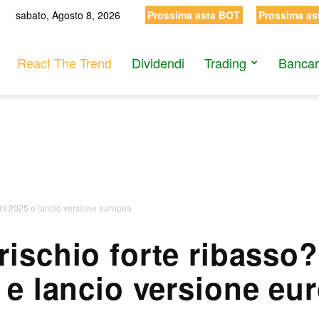
sabato, Agosto 8, 2026
Prossima asta BOT
Prossima as
React The Trend
Dividendi
Trading
Bancar
ioni 2025 e lancio versione europea
rischio forte ribasso?
 e lancio versione eu