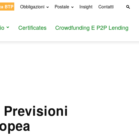
ta BTP
Obbligazioni
Postale
Insight
Contatti
io
Certificates
Crowdfunding E P2P Lending
 Previsioni
ropea