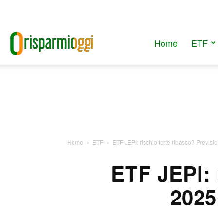
Home
ETF
RisparmiOggi
Home
ETF
ETF JEPI: rischio forte ribasso? Previs
ETF JEPI: 
2025