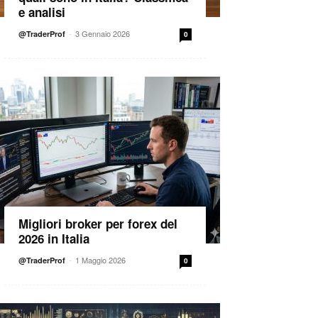
e analisi
-
3 Gennaio 2026
@TraderProf
0
Migliori broker per forex del
2026 in Italia
-
1 Maggio 2026
@TraderProf
0