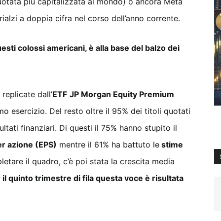
uotata più capitalizzata al mondo) o ancora Meta
rialzi a doppia cifra nel corso dell’anno corrente.
esti colossi americani, è alla base del balzo dei
replicate dall’
ETF
JP Morgan Equity Premium
mo esercizio. Del resto oltre il 95% dei titoli quotati
ltati finanziari. Di questi il 75% hanno stupito il
er azione (EPS)
mentre il 61% ha battuto le
stime
letare il quadro, c’è poi stata la crescita media
 il quinto trimestre di fila questa voce è risultata