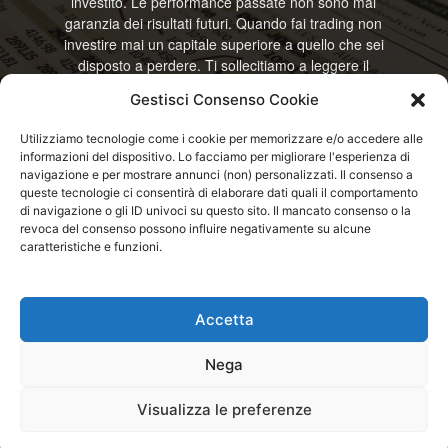
investito. Le performance passate non sono mai
garanzia dei risultati futuri. Quando fai trading non
investire mai un capitale superiore a quello che sei
disposto a perdere. Ti sollecitiamo a leggere il
disclamier e l’avviso sui rischi completo. Il blog
Gestisci Consenso Cookie
RisparmiOggi non offre alcun genere di consulenza
e non si assume la responsabilità sull’utilizzo delle
Utilizziamo tecnologie come i cookie per memorizzare e/o accedere alle
informazioni riportate. Continuando ad accedere o
informazioni del dispositivo. Lo facciamo per migliorare l'esperienza di
a usare questo sito o ogni servizio disponibile
navigazione e per mostrare annunci (non) personalizzati. Il consenso a
questo sito, dichiari di accettare termini e condizioni
queste tecnologie ci consentirà di elaborare dati quali il comportamento
previste. © RisparmiOggi
di navigazione o gli ID univoci su questo sito. Il mancato consenso o la
revoca del consenso possono influire negativamente su alcune
caratteristiche e funzioni.
Contattaci:
info@risparmioggi.it
Accetta
Disclaimer / Avviso sui rischi
Privacy / Cookie Policy
Nega
© 2026 - RisparmiOggi - Tutti i diritti riservati - Consultando i servizi di
Visualizza le preferenze
questo sito si accettano le condizioni previste nel Disclaimer, Cookie e
Privacy - Partita I.V.A.: IT04963320751