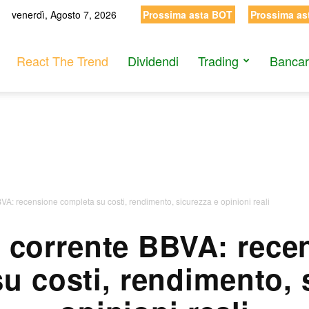
venerdì, Agosto 7, 2026
Prossima asta BOT
Prossima as
React The Trend
Dividendi
Trading
Bancar
VA: recensione completa su costi, rendimento, sicurezza e opinioni reali
 corrente BBVA: rece
u costi, rendimento, 