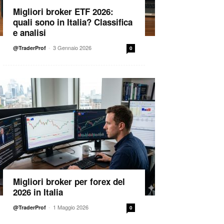
Migliori broker ETF 2026:
quali sono in Italia? Classifica
e analisi
-
3 Gennaio 2026
@TraderProf
0
Migliori broker per forex del
2026 in Italia
-
1 Maggio 2026
@TraderProf
0