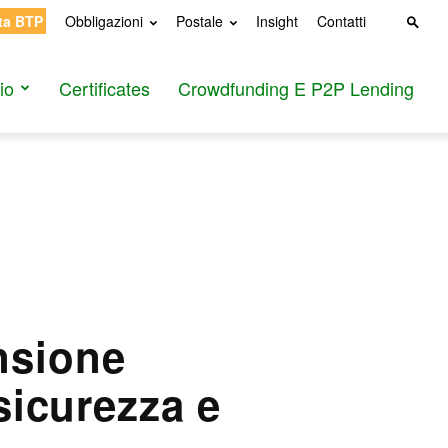
ta BTP
Obbligazioni
Postale
Insight
Contatti
io
Certificates
Crowdfunding E P2P Lending
nsione
sicurezza e