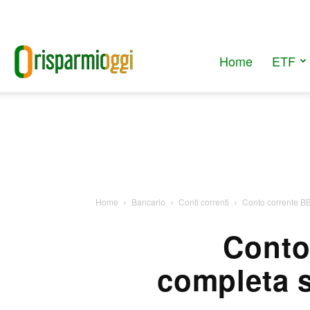
Home
ETF
RisparmiOggi
Home
Bancario
Conti correnti
Conto corrente BB
Conto
completa s