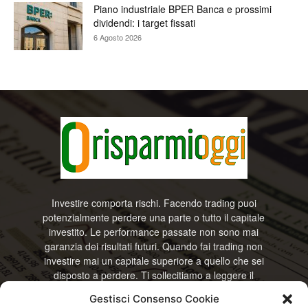
Piano industriale BPER Banca e prossimi
dividendi: i target fissati
6 Agosto 2026
Investire comporta rischi. Facendo trading puoi
potenzialmente perdere una parte o tutto il capitale
investito. Le performance passate non sono mai
garanzia dei risultati futuri. Quando fai trading non
investire mai un capitale superiore a quello che sei
disposto a perdere. Ti sollecitiamo a leggere il
disclamier e l’avviso sui rischi completo. Il blog
Gestisci Consenso Cookie
RisparmiOggi non offre alcun genere di consulenza