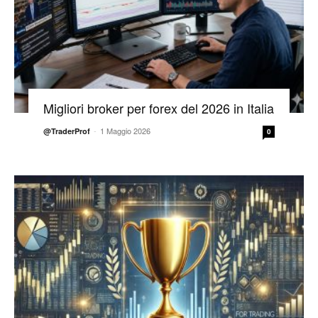
Migliori broker per forex del 2026 in Italia
-
1 Maggio 2026
@TraderProf
0