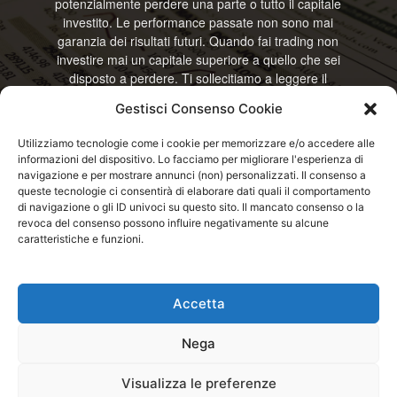
potenzialmente perdere una parte o tutto il capitale
investito. Le performance passate non sono mai
garanzia dei risultati futuri. Quando fai trading non
investire mai un capitale superiore a quello che sei
disposto a perdere. Ti sollecitiamo a leggere il
disclamier e l’avviso sui rischi completo. Il blog
Gestisci Consenso Cookie
RisparmiOggi non offre alcun genere di consulenza
e non si assume la responsabilità sull’utilizzo delle
Utilizziamo tecnologie come i cookie per memorizzare e/o accedere alle
informazioni riportate. Continuando ad accedere o
informazioni del dispositivo. Lo facciamo per migliorare l'esperienza di
a usare questo sito o ogni servizio disponibile
navigazione e per mostrare annunci (non) personalizzati. Il consenso a
questo sito, dichiari di accettare termini e condizioni
queste tecnologie ci consentirà di elaborare dati quali il comportamento
previste. © RisparmiOggi
di navigazione o gli ID univoci su questo sito. Il mancato consenso o la
revoca del consenso possono influire negativamente su alcune
caratteristiche e funzioni.
Contattaci:
info@risparmioggi.it
Accetta
Disclaimer / Avviso sui rischi
Privacy / Cookie Policy
Nega
© 2026 - RisparmiOggi - Tutti i diritti riservati - Consultando i servizi di
Visualizza le preferenze
questo sito si accettano le condizioni previste nel Disclaimer, Cookie e