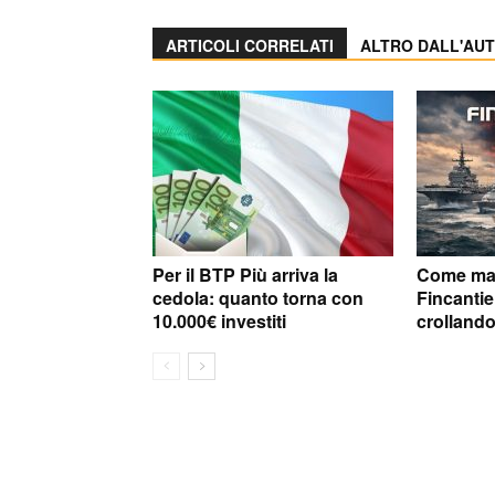
ARTICOLI CORRELATI
ALTRO DALL'AU
Per il BTP Più arriva la
Come mai 
cedola: quanto torna con
Fincantie
10.000€ investiti
crolland