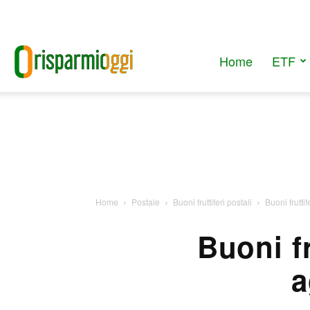
Home
ETF
RisparmiOggi
Home
Postale
Buoni fruttiferi postali
Buoni fruttif
Buoni fr
a