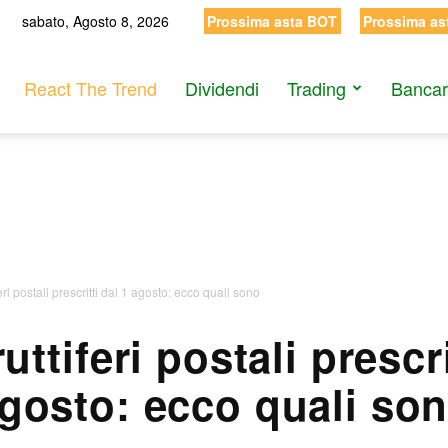
sabato, Agosto 8, 2026
Prossima asta BOT
Prossima as
React The Trend
Dividendi
Trading
Bancar
eri postali prescritti dal 1 agosto: ecco quali sono
uttiferi postali prescri
gosto: ecco quali so