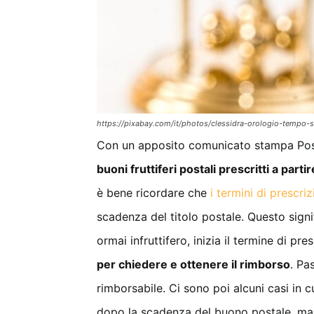
https://pixabay.com/it/photos/clessidra-orologio-tempo
Con un apposito comunicato stampa Poste I
buoni fruttiferi postali prescritti a part
è bene ricordare che
i termini di prescri
scadenza del titolo postale. Questo sign
ormai infruttifero, inizia il termine di pre
per chiedere e ottenere il rimborso
. Pa
rimborsabile. Ci sono poi alcuni casi in 
dopo la scadenza del buono postale, m