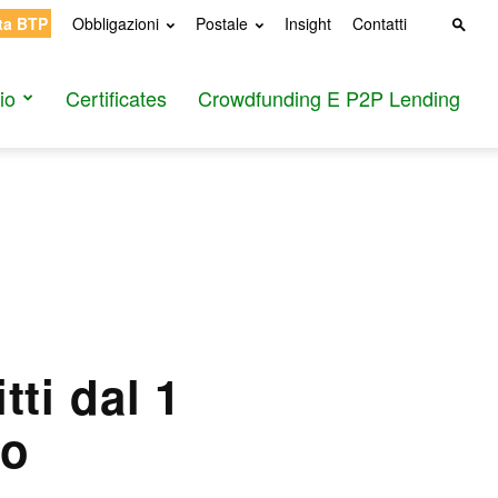
ta BTP
Obbligazioni
Postale
Insight
Contatti
io
Certificates
Crowdfunding E P2P Lending
tti dal 1
no