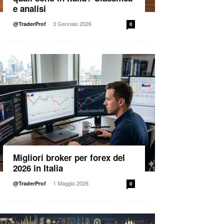
e analisi
-
3 Gennaio 2026
@TraderProf
0
Migliori broker per forex del
2026 in Italia
-
1 Maggio 2026
@TraderProf
0