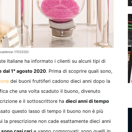
-scadenza-1703330/
taliane ha informato i clienti su alcuni tipi di
ire dal 1° agosto 2020
. Prima di scoprire quali sono,
zione
dei buoni fruttiferi cadono dieci anni dopo la
ifica che una volta scaduto il buono, divenuto
scrizione e il sottoscrittore ha
dieci anni di tempo
ssato questo lasso di tempo il buono non è più
cui la prescrizione non cade esattamente dieci anni
a
sono casi rari
e vanno comprovati: sono quelli in