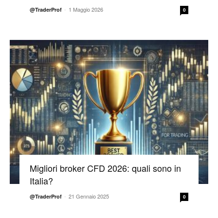
-
1 Maggio 2026
@TraderProf
0
Migliori broker CFD 2026: quali sono in
Italia?
-
21 Gennaio 2025
@TraderProf
0