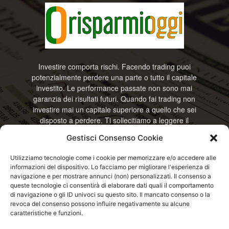
Investire comporta rischi. Facendo trading puoi
potenzialmente perdere una parte o tutto il capitale
investito. Le performance passate non sono mai
garanzia dei risultati futuri. Quando fai trading non
investire mai un capitale superiore a quello che sei
disposto a perdere. Ti sollecitiamo a leggere il
disclamier e l’avviso sui rischi completo. Il blog
Gestisci Consenso Cookie
RisparmiOggi non offre alcun genere di consulenza
e non si assume la responsabilità sull’utilizzo delle
Utilizziamo tecnologie come i cookie per memorizzare e/o accedere alle
informazioni riportate. Continuando ad accedere o
informazioni del dispositivo. Lo facciamo per migliorare l'esperienza di
a usare questo sito o ogni servizio disponibile
navigazione e per mostrare annunci (non) personalizzati. Il consenso a
questo sito, dichiari di accettare termini e condizioni
queste tecnologie ci consentirà di elaborare dati quali il comportamento
previste. © RisparmiOggi
di navigazione o gli ID univoci su questo sito. Il mancato consenso o la
revoca del consenso possono influire negativamente su alcune
caratteristiche e funzioni.
Contattaci:
info@risparmioggi.it