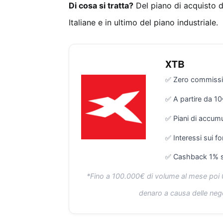
Di cosa si tratta?
Del piano di acquisto d
Italiane e in ultimo del piano industriale.
XTB
✅ Zero commission
✅ A partire da 1
✅ Piani di accum
✅ Interessi sui fo
✅ Cashback 1% s
*Fino a 100.000€ di volume al mese poi 0,
denaro a causa delle neg