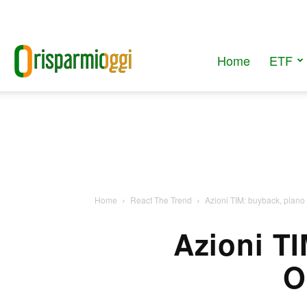
Home
ETF
RisparmiOggi
Home
React The Trend
Azioni TIM: buyback, piano
Azioni TI
O