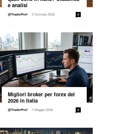
e analisi
-
3 Gennaio 2026
@TraderProf
0
Migliori broker per forex del
2026 in Italia
-
1 Maggio 2026
@TraderProf
0