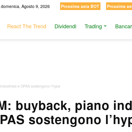
domenica, Agosto 9, 2026
Prossima asta BOT
Prossima as
React The Trend
Dividendi
Trading
Bancar
 industriale e OPAS sostengono l’hype
M: buyback, piano ind
PAS sostengono l’hy