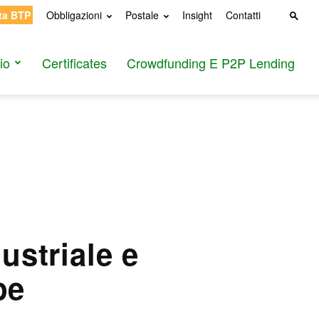
ta BTP
Obbligazioni
Postale
Insight
Contatti
io
Certificates
Crowdfunding E P2P Lending
ustriale e
pe