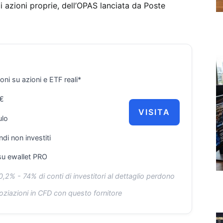
i azioni proprie, dell’OPAS lanciata da Poste
i su azioni e ETF reali*
0€
VISITA
ulo
ndi non investiti
u ewallet PRO
2% - 74% di conti di investitori al dettaglio perdono
oziazioni in CFD con questo fornitore