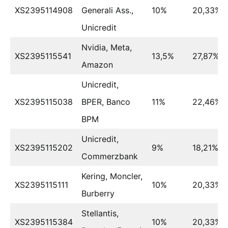
XS2395114908
Generali Ass.,
10%
20,33%
Unicredit
Nvidia, Meta,
XS2395115541
13,5%
27,87%
Amazon
Unicredit,
XS2395115038
BPER, Banco
11%
22,46%
BPM
Unicredit,
XS2395115202
9%
18,21%
Commerzbank
Kering, Moncler,
XS2395115111
10%
20,33%
Burberry
Stellantis,
XS2395115384
10%
20,33%