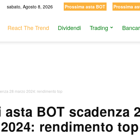
sabato, Agosto 8, 2026
Prossima asta BOT
Prossima as
React The Trend
Dividendi
Trading
Bancar
denza 28 marzo 2024: rendimento top
ti asta BOT scadenza 
2024: rendimento top