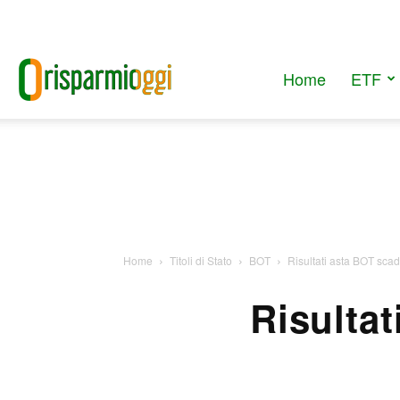
Home
ETF
RisparmiOggi
Home
Titoli di Stato
BOT
Risultati asta BOT sca
Risulta