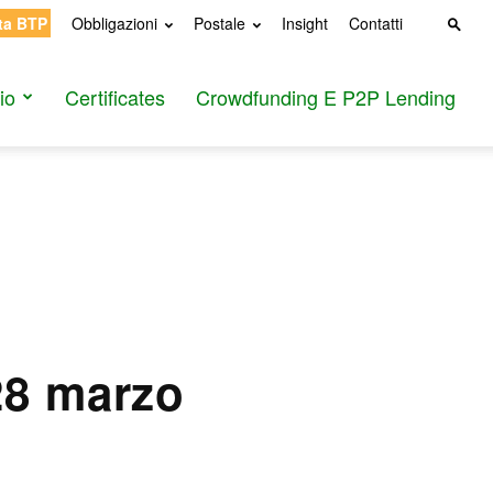
ta BTP
Obbligazioni
Postale
Insight
Contatti
io
Certificates
Crowdfunding E P2P Lending
28 marzo