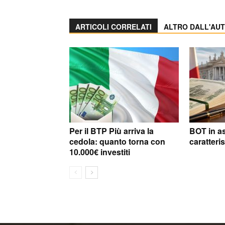
ARTICOLI CORRELATI
ALTRO DALL'AU
Per il BTP Più arriva la
BOT in ast
cedola: quanto torna con
caratteri
10.000€ investiti