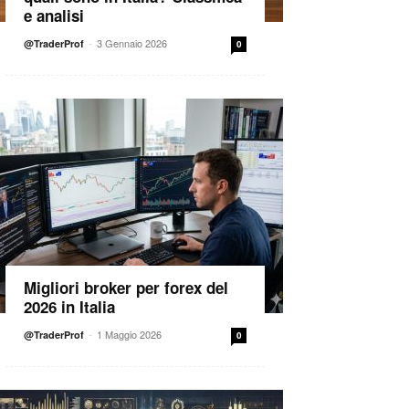
e analisi
-
3 Gennaio 2026
@TraderProf
0
Migliori broker per forex del
2026 in Italia
-
1 Maggio 2026
@TraderProf
0