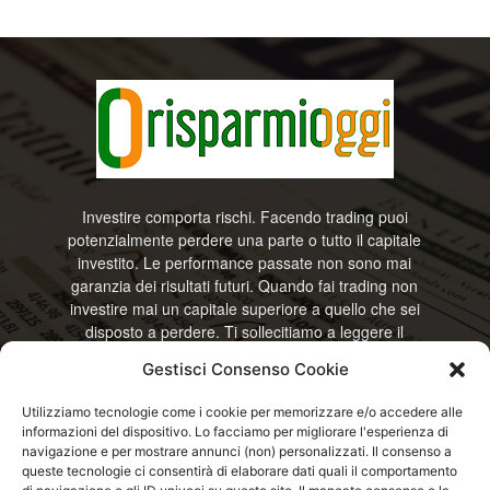
Investire comporta rischi. Facendo trading puoi
potenzialmente perdere una parte o tutto il capitale
investito. Le performance passate non sono mai
garanzia dei risultati futuri. Quando fai trading non
investire mai un capitale superiore a quello che sei
disposto a perdere. Ti sollecitiamo a leggere il
disclamier e l’avviso sui rischi completo. Il blog
Gestisci Consenso Cookie
RisparmiOggi non offre alcun genere di consulenza
e non si assume la responsabilità sull’utilizzo delle
Utilizziamo tecnologie come i cookie per memorizzare e/o accedere alle
informazioni riportate. Continuando ad accedere o
informazioni del dispositivo. Lo facciamo per migliorare l'esperienza di
a usare questo sito o ogni servizio disponibile
navigazione e per mostrare annunci (non) personalizzati. Il consenso a
questo sito, dichiari di accettare termini e condizioni
queste tecnologie ci consentirà di elaborare dati quali il comportamento