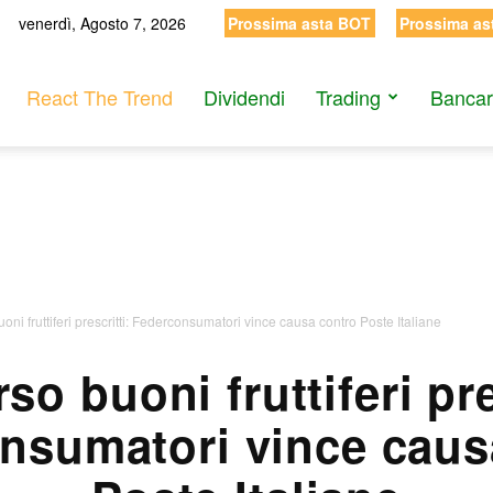
venerdì, Agosto 7, 2026
Prossima asta BOT
Prossima as
React The Trend
Dividendi
Trading
Bancar
ni fruttiferi prescritti: Federconsumatori vince causa contro Poste Italiane
o buoni fruttiferi pre
nsumatori vince caus