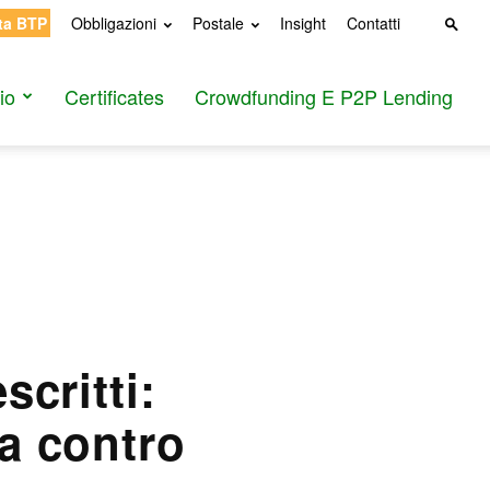
ta BTP
Obbligazioni
Postale
Insight
Contatti
io
Certificates
Crowdfunding E P2P Lending
scritti:
a contro