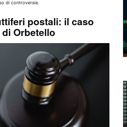
aso di controversie.
iferi postali: il caso
 di Orbetello