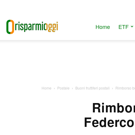
Home
ETF
RisparmiOggi
Home
Postale
Buoni fruttiferi postali
Rimborso buo
Rimbors
Federco