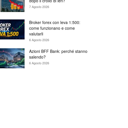
dopo il crollo di ieri?
7 Agosto 2026
Broker forex con leva 1:500:
come funzionano e come
valutarli
6 Agosto 2026
Azioni BFF Bank: perché stanno
salendo?
6 Agosto 2026