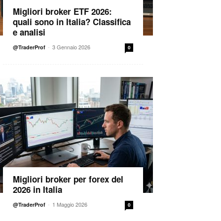
Migliori broker ETF 2026:
quali sono in Italia? Classifica
e analisi
-
3 Gennaio 2026
@TraderProf
0
Migliori broker per forex del
2026 in Italia
-
1 Maggio 2026
@TraderProf
0