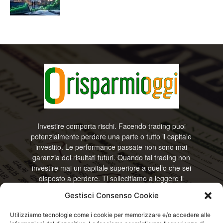
Investire comporta rischi. Facendo trading puoi
potenzialmente perdere una parte o tutto il capitale
investito. Le performance passate non sono mai
garanzia dei risultati futuri. Quando fai trading non
investire mai un capitale superiore a quello che sei
disposto a perdere. Ti sollecitiamo a leggere il
disclamier e l’avviso sui rischi completo. Il blog
Gestisci Consenso Cookie
RisparmiOggi non offre alcun genere di consulenza
e non si assume la responsabilità sull’utilizzo delle
Utilizziamo tecnologie come i cookie per memorizzare e/o accedere alle
informazioni riportate. Continuando ad accedere o