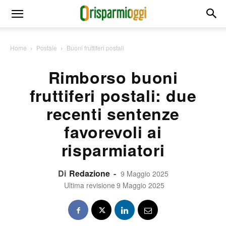
Home
Postale
Buoni fruttiferi postali
Rimborso buoni
fruttiferi postali: due
recenti sentenze
favorevoli ai
risparmiatori
Di
Redazione
-
9 Maggio 2025
Ultima revisione
9 Maggio 2025