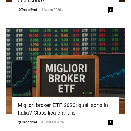
quali sono?
-
4 Marzo 2026
@TraderProf
0
Migliori broker ETF 2026: quali sono in
Italia? Classifica e analisi
-
3 Gennaio 2026
@TraderProf
0