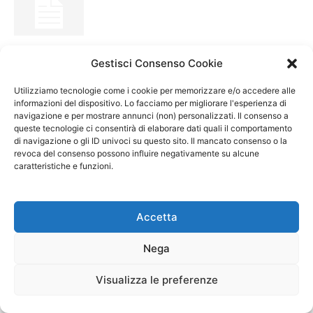
Prossima asta BOT: calendario Agosto 2026
Gestisci Consenso Cookie
Utilizziamo tecnologie come i cookie per memorizzare e/o accedere alle
informazioni del dispositivo. Lo facciamo per migliorare l'esperienza di
navigazione e per mostrare annunci (non) personalizzati. Il consenso a
Prossima asta BTP: calendario Agosto 2026
queste tecnologie ci consentirà di elaborare dati quali il comportamento
di navigazione o gli ID univoci su questo sito. Il mancato consenso o la
revoca del consenso possono influire negativamente su alcune
caratteristiche e funzioni.
ARTICOLI RECENTI
Accetta
Perché le azioni Stellantis stanno calando in
Nega
borsa
7 Agosto 2026
Visualizza le preferenze
Azioni Tenaris: ci sarà rimbalzo dopo il crollo