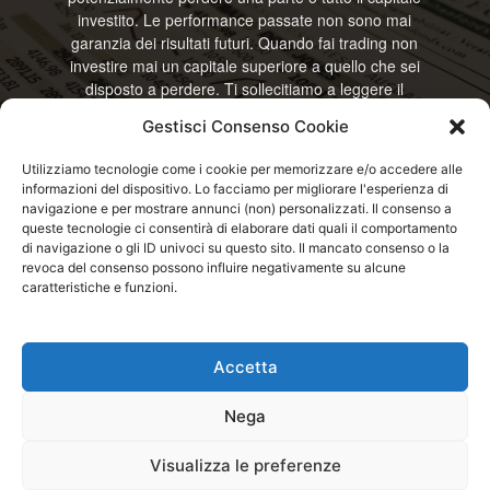
investito. Le performance passate non sono mai
garanzia dei risultati futuri. Quando fai trading non
investire mai un capitale superiore a quello che sei
disposto a perdere. Ti sollecitiamo a leggere il
disclamier e l’avviso sui rischi completo. Il blog
Gestisci Consenso Cookie
RisparmiOggi non offre alcun genere di consulenza
e non si assume la responsabilità sull’utilizzo delle
Utilizziamo tecnologie come i cookie per memorizzare e/o accedere alle
informazioni riportate. Continuando ad accedere o
informazioni del dispositivo. Lo facciamo per migliorare l'esperienza di
a usare questo sito o ogni servizio disponibile
navigazione e per mostrare annunci (non) personalizzati. Il consenso a
questo sito, dichiari di accettare termini e condizioni
queste tecnologie ci consentirà di elaborare dati quali il comportamento
previste. © RisparmiOggi
di navigazione o gli ID univoci su questo sito. Il mancato consenso o la
revoca del consenso possono influire negativamente su alcune
caratteristiche e funzioni.
Contattaci:
info@risparmioggi.it
Accetta
Disclaimer / Avviso sui rischi
Privacy / Cookie Policy
Nega
© 2026 - RisparmiOggi - Tutti i diritti riservati - Consultando i servizi di
Visualizza le preferenze
questo sito si accettano le condizioni previste nel Disclaimer, Cookie e