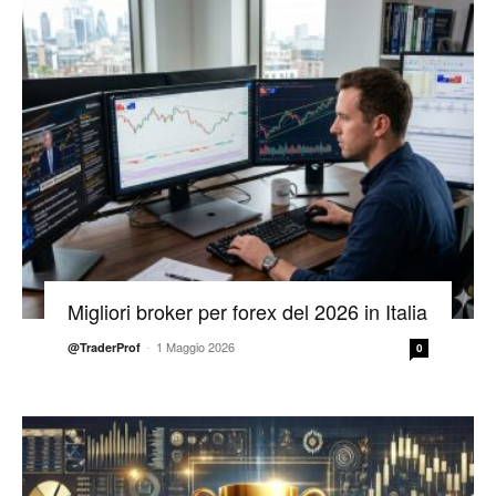
Migliori broker per forex del 2026 in Italia
-
1 Maggio 2026
@TraderProf
0