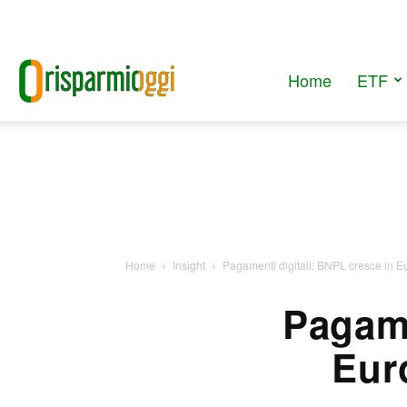
Home
ETF
RisparmiOggi
Home
Insight
Pagamenti digitali: BNPL cresce in Eur
Pagame
Euro