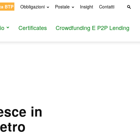
ta BTP
Obbligazioni
Postale
Insight
Contatti
io
Certificates
Crowdfunding E P2P Lending
esce in
ietro