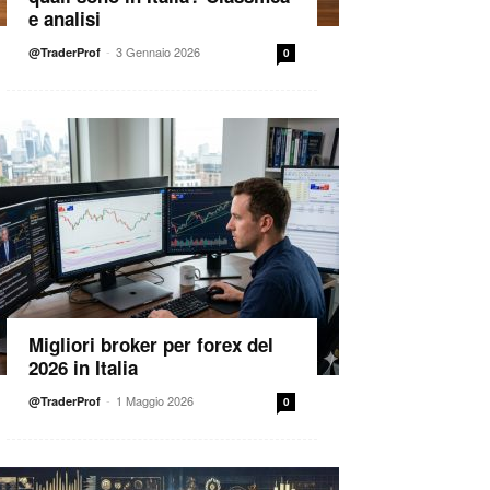
e analisi
-
3 Gennaio 2026
@TraderProf
0
Migliori broker per forex del
2026 in Italia
-
1 Maggio 2026
@TraderProf
0