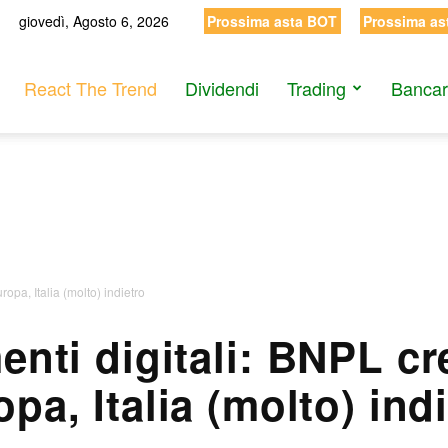
giovedì, Agosto 6, 2026
Prossima asta BOT
Prossima as
React The Trend
Dividendi
Trading
Bancar
opa, Italia (molto) indietro
nti digitali: BNPL cr
pa, Italia (molto) ind