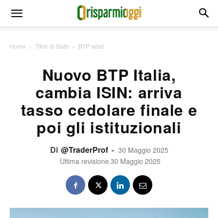
Home
Titoli di Stato
BTP retail
Nuovo BTP Italia,
cambia ISIN: arriva
tasso cedolare finale e
poi gli istituzionali
Di
@TraderProf
-
30 Maggio 2025
Ultima revisione
30 Maggio 2025